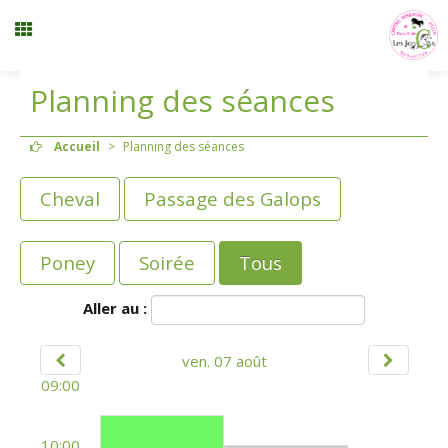
Planning des séances
Inscription stages et événements
Accueil
>
Planning des séances
Menu
Cheval
Passage des Galops
Mon compte
Poney
Soirée
Tous
Panier
0
Aller au :
Contact
ven. 07 août
09:00
10:00