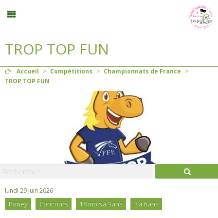
TROP TOP FUN
Inscription stages et événements
Accueil
>
Compétitions
>
Championnats de France
>
Planning
TROP TOP FUN
Menu
Mon compte
Panier
0
lundi 29 juin 2026
Contact
Poney
Concours
18 mois à 3 ans
3 à 6 ans