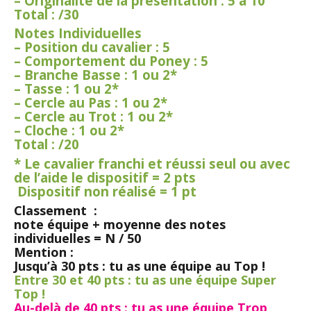
–
Originalité de la présentation : 5 à 10
Total : /30
Notes Individuelles
–
Position du cavalier : 5
–
Comportement du Poney : 5
–
Branche Basse : 1 ou 2*
–
Tasse : 1 ou 2*
–
Cercle au Pas : 1 ou 2*
–
Cercle au Trot : 1 ou 2*
–
Cloche : 1 ou 2*
Total : /20
* Le cavalier franchi et réussi seul ou avec
de l’aide le dispositif = 2 pts
Dispositif non réalisé = 1 pt
Classement
:
note équipe + moyenne des notes
individuelles = N / 50
Mention :
Jusqu’à 30 pts : tu as une équipe au Top !
Entre 30 et 40 pts : tu as une équipe Super
Top !
Au-delà de 40 pts : tu as une équipe Trop