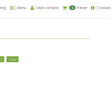
ning
Menu
Mon compte
Panier
Contact
0
p7
Stage