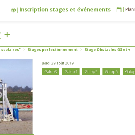
Inscription stages et événements
Plan
 +
 scolaires"
>
Stages perfectionnement
>
Stage Obstacles G3 et +
jeudi 29 août 2019
Galop3
Galop4
Galop5
Galop6
Galo