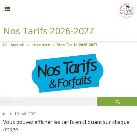
Nos Tarifs 2026-2027
Inscription stages et événements
Accueil
>
Le centre
>
Nos Tarifs 2026-2027
Planning
Menu
Mon compte
Panier
0
mardi 10 août 2021
Vous pouvez afficher les tarifs en cliquant sur chaque
Contact
image