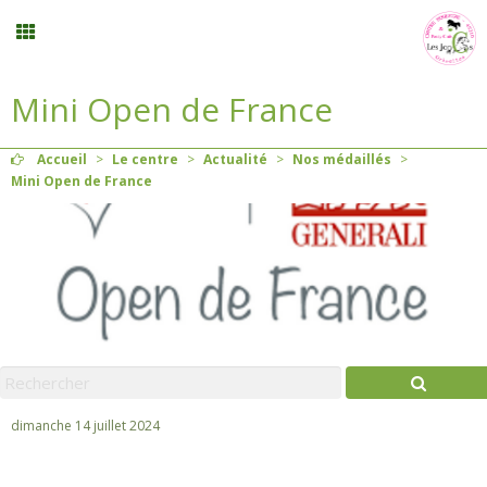
Mini Open de France
Inscription stages et événements
Accueil
>
Le centre
>
Actualité
>
Nos médaillés
>
Planning
Mini Open de France
Menu
Mon compte
Panier
0
dimanche 14 juillet 2024
Contact