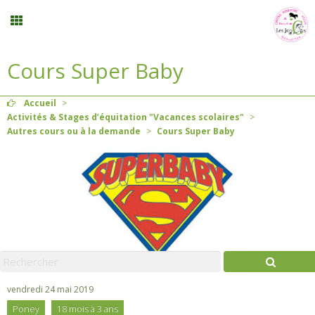
Cours Super Baby
Inscription stages et événements
Accueil
>
Planning
Activités & Stages d’équitation "Vacances scolaires"
>
Autres cours ou à la demande
>
Cours Super Baby
Menu
Mon compte
Panier
0
Contact
vendredi 24 mai 2019
Poney
18 mois à 3 ans