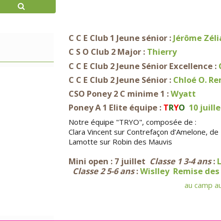
C C E Club 1 Jeune sénior :
Jérôme
Zéli
C S O Club 2 Major :
Thierry
C C E Club 2 Jeune Sénior Excellence :
C C E Club 2 Jeune Sénior :
Chloé O.
Re
CSO Poney 2 C minime 1 :
Wyatt
Poney A 1 Elite équipe :
T
R
Y
O
10 juille
Notre équipe "TRYO", composée de :
Clara Vincent sur Contrefaçon d’Amelone, de
Lamotte sur Robin des Mauvis
Mini open :
7 juillet
Classe 1 3-4 ans
:
Classe 2 5-6 ans
:
Wislley
Remise des 
au camp
a