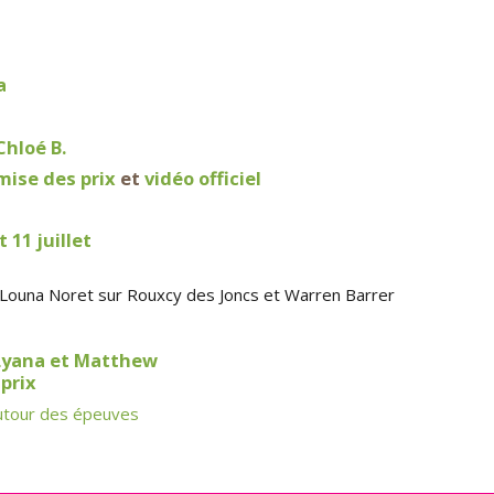
a
Chloé B.
mise des prix
et
vidéo officiel
t
11 juillet
 Louna Noret sur Rouxcy des Joncs et Warren Barrer
Lyana et Matthew
prix
utour des épeuves