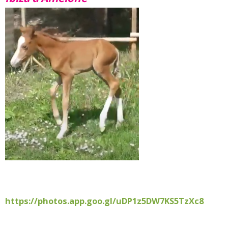
https://photos.app.goo.gl/uDP1z5DW7KS5TzXc8