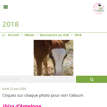
2018
Inscription stages et événements
Accueil
>
Album
>
Naissances au club
>
2018
Planning
Menu
Mon compte
Panier
0
lundi 22 juin 2026
Cliquez sur chaque photo pour voir l’album
Contact
Ibiza d’Amelone