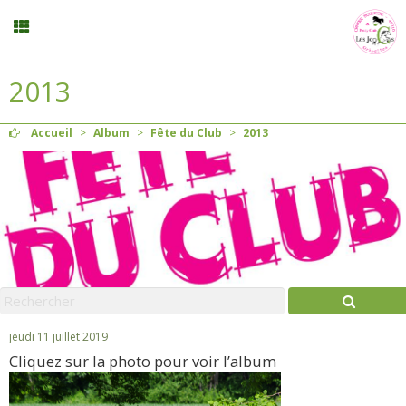
2013
Inscription stages et événements
Accueil
>
Album
>
Fête du Club
>
2013
Planning
Menu
Mon compte
Panier
0
jeudi 11 juillet 2019
Cliquez sur la photo pour voir l’album
Contact