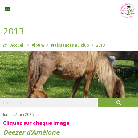
2013
Inscription stages et événements
Accueil
>
Album
>
Naissances au club
>
2013
Planning
Menu
Mon compte
Panier
0
lundi 22 juin 2026
Cliquez sur chaque image
Contact
Deezer d’Amélone