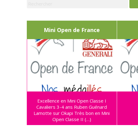
Mini Open de France
Excellence en Mini Open Classe I
Cavaliers 3-4 ans Ruben Guénard
Lamotte sur Okapi Très bon en Mini
Open Classe II (…)