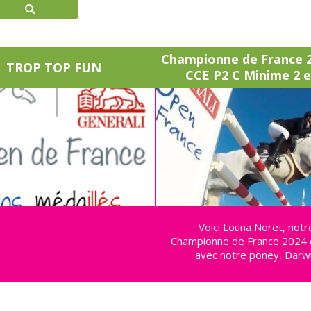
Championne de France 
TROP TOP FUN
CCE P2 C Minime 2 e
Voici Louna Noret, notr
Championne de France 2024 
avec notre poney, Darw