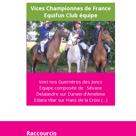
Vices Championnes de France
Equifun Club équipe
Voici nos Guerrières des Joncs
Equipe composée de : Sévane
Delalandre sur Darwin d’Amelone
Edana Vilar sur Hans de la Croix (…)
Raccourcis