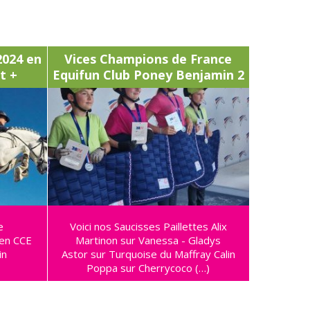
2024 en
Vices Champions de France
t +
Equifun Club Poney Benjamin 2
e
Voici nos Saucisses Paillettes Alix
en CCE
Martinon sur Vanessa - Gladys
in
Astor sur Turquoise du Maffray Calin
Poppa sur Cherrycoco (…)