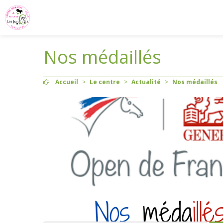
Nos médaillés
Accueil
>
Le centre
>
Actualité
>
Nos médaillés